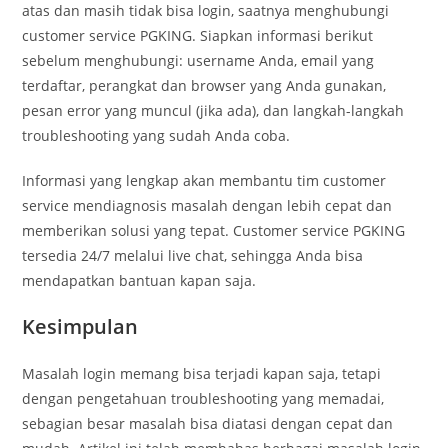
atas dan masih tidak bisa login, saatnya menghubungi
customer service PGKING. Siapkan informasi berikut
sebelum menghubungi: username Anda, email yang
terdaftar, perangkat dan browser yang Anda gunakan,
pesan error yang muncul (jika ada), dan langkah-langkah
troubleshooting yang sudah Anda coba.
Informasi yang lengkap akan membantu tim customer
service mendiagnosis masalah dengan lebih cepat dan
memberikan solusi yang tepat. Customer service PGKING
tersedia 24/7 melalui live chat, sehingga Anda bisa
mendapatkan bantuan kapan saja.
Kesimpulan
Masalah login memang bisa terjadi kapan saja, tetapi
dengan pengetahuan troubleshooting yang memadai,
sebagian besar masalah bisa diatasi dengan cepat dan