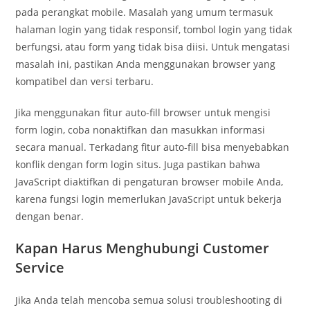
pada perangkat mobile. Masalah yang umum termasuk
halaman login yang tidak responsif, tombol login yang tidak
berfungsi, atau form yang tidak bisa diisi. Untuk mengatasi
masalah ini, pastikan Anda menggunakan browser yang
kompatibel dan versi terbaru.
Jika menggunakan fitur auto-fill browser untuk mengisi
form login, coba nonaktifkan dan masukkan informasi
secara manual. Terkadang fitur auto-fill bisa menyebabkan
konflik dengan form login situs. Juga pastikan bahwa
JavaScript diaktifkan di pengaturan browser mobile Anda,
karena fungsi login memerlukan JavaScript untuk bekerja
dengan benar.
Kapan Harus Menghubungi Customer
Service
Jika Anda telah mencoba semua solusi troubleshooting di