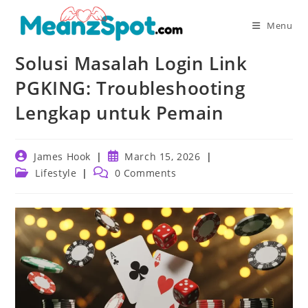
Skip
to
Menu
content
Solusi Masalah Login Link
PGKING: Troubleshooting
Lengkap untuk Pemain
Post
Post
James Hook
March 15, 2026
author:
published:
Post
Post
Lifestyle
0 Comments
category:
comments: