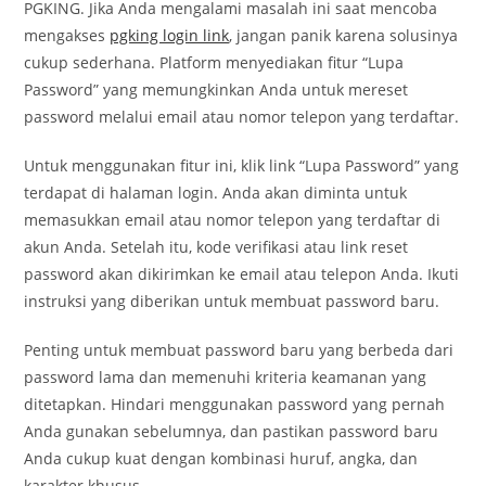
PGKING. Jika Anda mengalami masalah ini saat mencoba
mengakses
pgking login link
, jangan panik karena solusinya
cukup sederhana. Platform menyediakan fitur “Lupa
Password” yang memungkinkan Anda untuk mereset
password melalui email atau nomor telepon yang terdaftar.
Untuk menggunakan fitur ini, klik link “Lupa Password” yang
terdapat di halaman login. Anda akan diminta untuk
memasukkan email atau nomor telepon yang terdaftar di
akun Anda. Setelah itu, kode verifikasi atau link reset
password akan dikirimkan ke email atau telepon Anda. Ikuti
instruksi yang diberikan untuk membuat password baru.
Penting untuk membuat password baru yang berbeda dari
password lama dan memenuhi kriteria keamanan yang
ditetapkan. Hindari menggunakan password yang pernah
Anda gunakan sebelumnya, dan pastikan password baru
Anda cukup kuat dengan kombinasi huruf, angka, dan
karakter khusus.