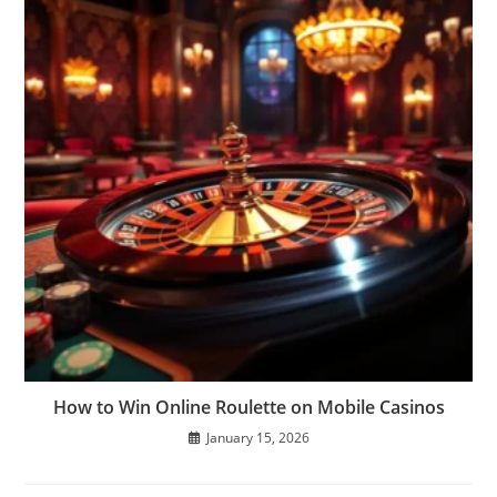
How to Win Online Roulette on Mobile Casinos
January 15, 2026