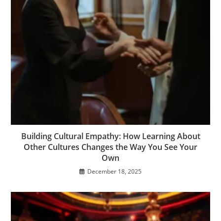
Building Cultural Empathy: How Learning About
Other Cultures Changes the Way You See Your
Own
December 18, 2025